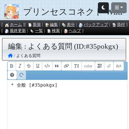
プリンセスコネクト Wiki
ホーム
新規
編集
差分
バックアップ
添付
最終更新
一覧
検索
ヘルプ
編集 : よくある質問 (ID:#35pokgx)
よくある質問
color
⏎
&#