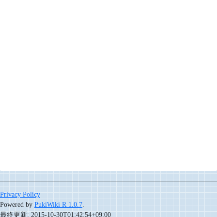
Privacy Policy
Powered by
PukiWiki R 1.0.7
.
最終更新: 2015-10-30T01:42:54+09:00